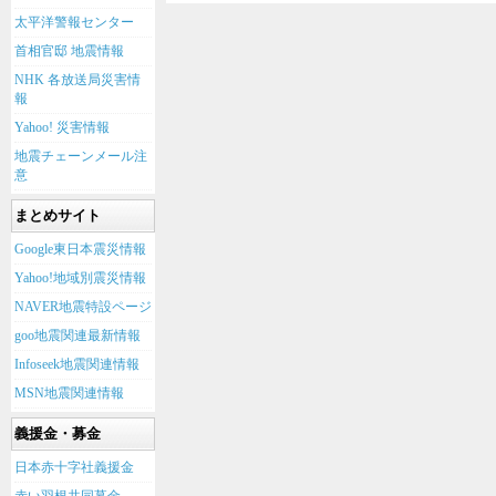
太平洋警報センター
首相官邸 地震情報
NHK 各放送局災害情
報
Yahoo! 災害情報
地震チェーンメール注
意
まとめサイト
Google東日本震災情報
Yahoo!地域別震災情報
NAVER地震特設ページ
goo地震関連最新情報
Infoseek地震関連情報
MSN地震関連情報
義援金・募金
日本赤十字社義援金