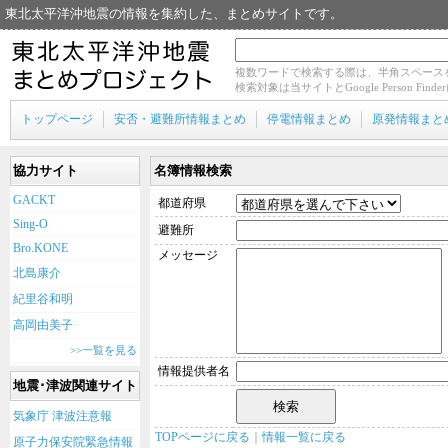
東北太平洋沖地震の情報を集約した、まとめサイトです。
複数ワードで検索する際は、半角スペース
検索対象は当サイトとGoogle Person Fin
トップページ
安否・避難所情報まとめ
停電情報まとめ
原発情報まと
協力サイト
名簿情報検索
GACKT
都道府県
Sing-O
避難所
Bro.KONE
メッセージ
北島康介
紀里谷和明
高岡由美子
>>一覧を見る
情報提供者名
地震･津波関連サイト
気象庁 津波注意報
TOPページに戻る
｜
情報一覧に戻る
原子力保安院緊急情報