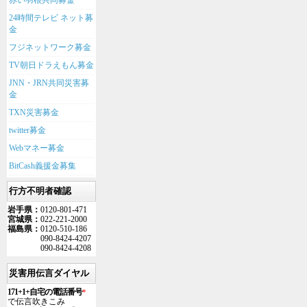
赤い羽根共同募金
24時間テレビ ネット募
金
フジネットワーク募金
TV朝日ドラえもん募金
JNN・JRN共同災害募
金
TXN災害募金
twitter募金
Webマネー募金
BitCash義援金募集
行方不明者確認
岩手県：
0120-801-471
宮城県：
022-221-2000
福島県：
0120-510-186
090-8424-4207
090-8424-4208
災害用伝言ダイヤル
171+1+自宅の電話番号
*
で伝言吹きこみ