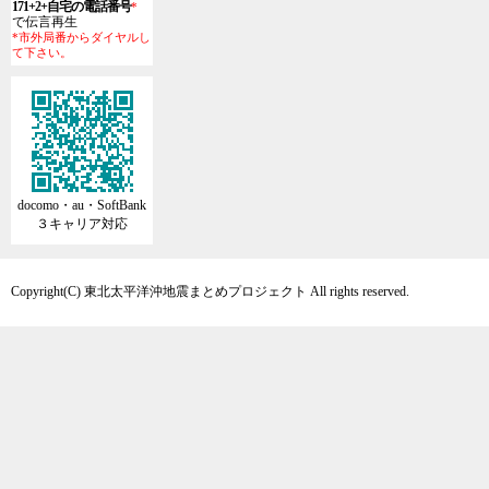
171+2+自宅の電話番号
*
で伝言再生
*市外局番からダイヤルし
て下さい。
docomo・au・SoftBank
３キャリア対応
Copyright(C) 東北太平洋沖地震まとめプロジェクト All rights reserved.