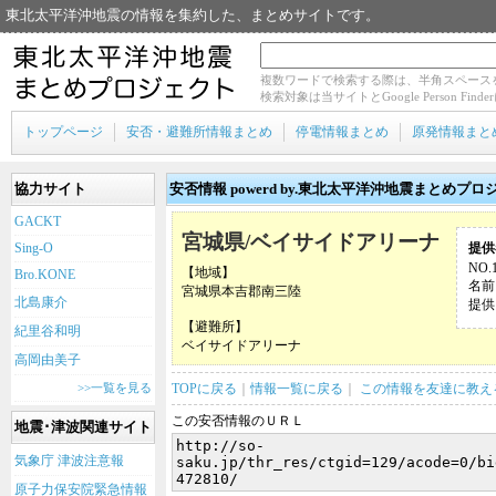
東北太平洋沖地震の情報を集約した、まとめサイトです。
複数ワードで検索する際は、半角スペース
検索対象は当サイトとGoogle Person Fin
トップページ
安否・避難所情報まとめ
停電情報まとめ
原発情報まと
協力サイト
安否情報 powerd by.東北太平洋沖地震まとめプロ
GACKT
宮城県/ベイサイドアリーナ
Sing-O
提供
NO.
【地域】
Bro.KONE
名前
宮城県本吉郡南三陸
北島康介
提供日
【避難所】
紀里谷和明
ベイサイドアリーナ
高岡由美子
>>一覧を見る
TOPに戻る
｜
情報一覧に戻る
｜
この情報を友達に教え
この安否情報のＵＲＬ
地震･津波関連サイト
気象庁 津波注意報
原子力保安院緊急情報