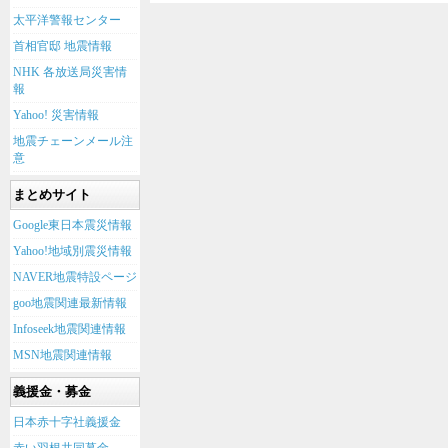
太平洋警報センター
首相官邸 地震情報
NHK 各放送局災害情
報
Yahoo! 災害情報
地震チェーンメール注
意
まとめサイト
Google東日本震災情報
Yahoo!地域別震災情報
NAVER地震特設ページ
goo地震関連最新情報
Infoseek地震関連情報
MSN地震関連情報
義援金・募金
日本赤十字社義援金