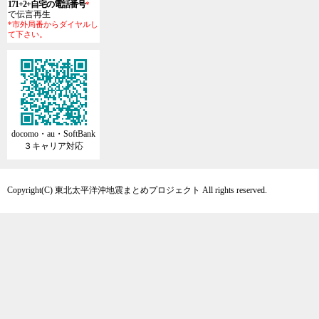
171+2+自宅の電話番号
*
で伝言再生
*市外局番からダイヤルし
て下さい。
docomo・au・SoftBank
３キャリア対応
Copyright(C) 東北太平洋沖地震まとめプロジェクト All rights reserved.