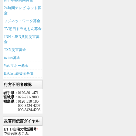
赤い羽根共同募金
24時間テレビ ネット募
金
フジネットワーク募金
TV朝日ドラえもん募金
JNN・JRN共同災害募
金
TXN災害募金
twitter募金
Webマネー募金
BitCash義援金募集
行方不明者確認
岩手県：
0120-801-471
宮城県：
022-221-2000
福島県：
0120-510-186
090-8424-4207
090-8424-4208
災害用伝言ダイヤル
171+1+自宅の電話番号
*
で伝言吹きこみ