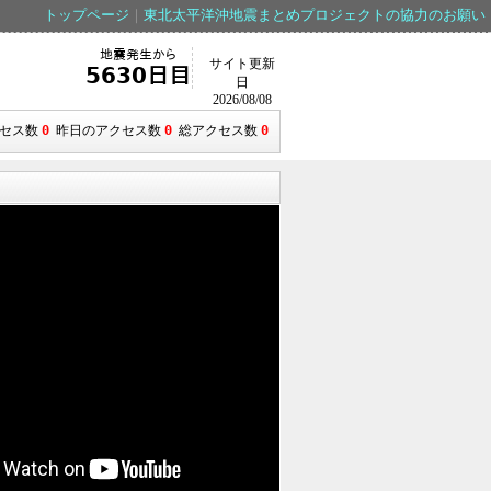
トップページ
｜
東北太平洋沖地震まとめプロジェクトの協力のお願い
地震発生から
サイト更新
5630日目
日
2026/08/08
クセス数
0
昨日のアクセス数
0
総アクセス数
0