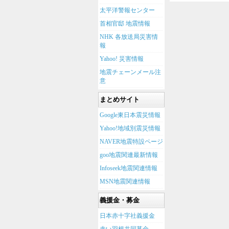
太平洋警報センター
首相官邸 地震情報
NHK 各放送局災害情
報
Yahoo! 災害情報
地震チェーンメール注
意
まとめサイト
Google東日本震災情報
Yahoo!地域別震災情報
NAVER地震特設ページ
goo地震関連最新情報
Infoseek地震関連情報
MSN地震関連情報
義援金・募金
日本赤十字社義援金