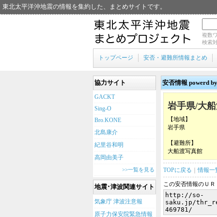
東北太平洋沖地震の情報を集約した、まとめサイトです。
複数
検索対
トップページ
安否・避難所情報まとめ
協力サイト
安否情報 power
GACKT
岩手県/大
Sing-O
【地域】
Bro.KONE
岩手県
北島康介
【避難所】
紀里谷和明
大船渡写真館
高岡由美子
>>一覧を見る
TOPに戻る
｜
情報一
この安否情報のＵＲ
地震･津波関連サイト
気象庁 津波注意報
原子力保安院緊急情報