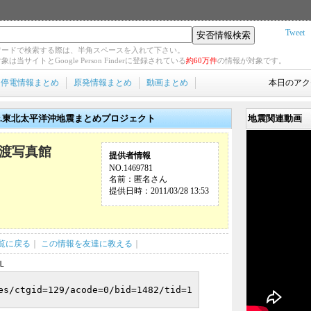
Tweet
ワードで検索する際は、半角スペースを入れて下さい。
象は当サイトとGoogle Person Finderに登録されている
約60万件
の情報が対象です。
停電情報まとめ
原発情報まとめ
動画まとめ
本日のア
d by.東北太平洋沖地震まとめプロジェクト
地震関連動画
船渡写真館
提供者情報
NO.1469781
名前：匿名さん
提供日時：2011/03/28 13:53
覧に戻る
｜
この情報を友達に教える
｜
Ｌ