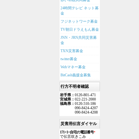
赤い羽根共同募金
24時間テレビ ネット募
金
フジネットワーク募金
TV朝日ドラえもん募金
JNN・JRN共同災害募
金
TXN災害募金
twitter募金
Webマネー募金
BitCash義援金募集
行方不明者確認
岩手県：
0120-801-471
宮城県：
022-221-2000
福島県：
0120-510-186
090-8424-4207
090-8424-4208
災害用伝言ダイヤル
171+1+自宅の電話番号
*
で伝言吹きこみ