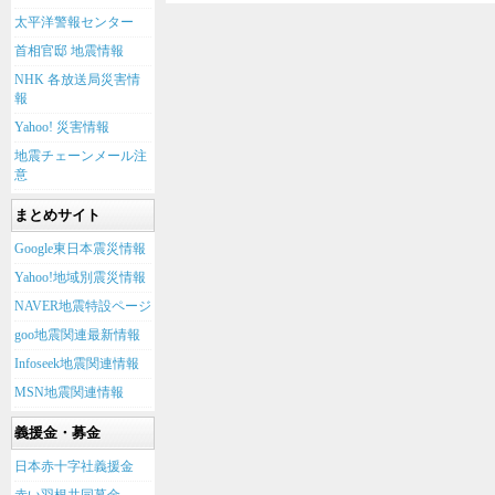
太平洋警報センター
首相官邸 地震情報
NHK 各放送局災害情
報
Yahoo! 災害情報
地震チェーンメール注
意
まとめサイト
Google東日本震災情報
Yahoo!地域別震災情報
NAVER地震特設ページ
goo地震関連最新情報
Infoseek地震関連情報
MSN地震関連情報
義援金・募金
日本赤十字社義援金