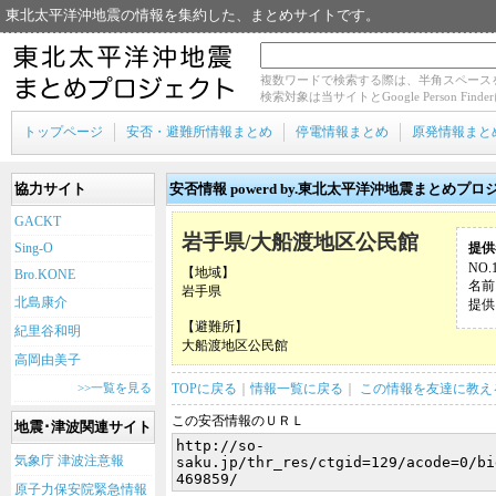
東北太平洋沖地震の情報を集約した、まとめサイトです。
複数ワードで検索する際は、半角スペース
検索対象は当サイトとGoogle Person Fin
トップページ
安否・避難所情報まとめ
停電情報まとめ
原発情報まと
協力サイト
安否情報 powerd by.東北太平洋沖地震まとめプロ
GACKT
岩手県/大船渡地区公民館
Sing-O
提供
NO.
【地域】
Bro.KONE
名前
岩手県
北島康介
提供日
【避難所】
紀里谷和明
大船渡地区公民館
高岡由美子
>>一覧を見る
TOPに戻る
｜
情報一覧に戻る
｜
この情報を友達に教え
この安否情報のＵＲＬ
地震･津波関連サイト
気象庁 津波注意報
原子力保安院緊急情報