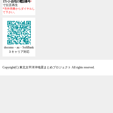
171+2+自宅の電話番号
*
で伝言再生
*市外局番からダイヤルし
て下さい。
docomo・au・SoftBank
３キャリア対応
Copyright(C) 東北太平洋沖地震まとめプロジェクト All rights reserved.