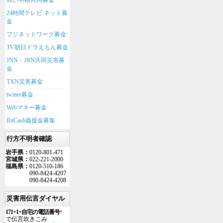
赤い羽根共同募金
24時間テレビ ネット募
金
フジネットワーク募金
TV朝日ドラえもん募金
JNN・JRN共同災害募
金
TXN災害募金
twitter募金
Webマネー募金
BitCash義援金募集
行方不明者確認
岩手県：
0120-801-471
宮城県：
022-221-2000
福島県：
0120-510-186
090-8424-4207
090-8424-4208
災害用伝言ダイヤル
171+1+自宅の電話番号
*
で伝言吹きこみ