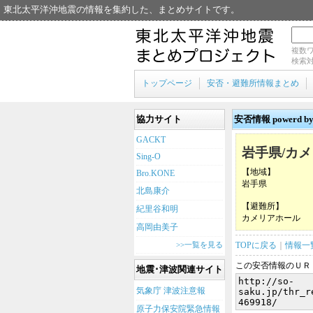
東北太平洋沖地震の情報を集約した、まとめサイトです。
複数
検索対
トップページ
安否・避難所情報まとめ
協力サイト
安否情報 power
GACKT
岩手県/カ
Sing-O
【地域】
Bro.KONE
岩手県
北島康介
【避難所】
紀里谷和明
カメリアホール
高岡由美子
>>一覧を見る
TOPに戻る
｜
情報一
この安否情報のＵＲ
地震･津波関連サイト
気象庁 津波注意報
原子力保安院緊急情報