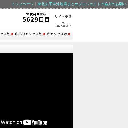
トップページ
｜
東北太平洋沖地震まとめプロジェクトの協力のお願い
地震発生から
サイト更新
5629日目
日
2026/08/07
クセス数
0
昨日のアクセス数
0
総アクセス数
0