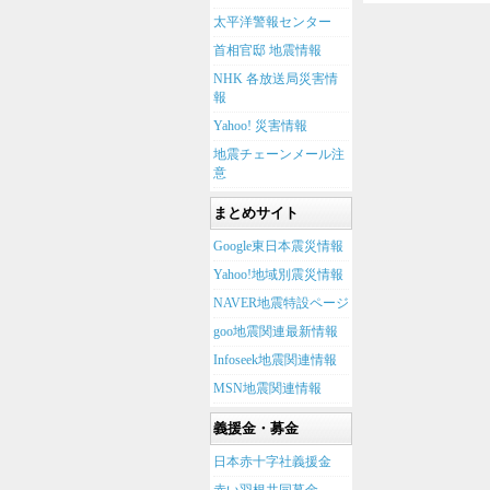
太平洋警報センター
首相官邸 地震情報
NHK 各放送局災害情
報
Yahoo! 災害情報
地震チェーンメール注
意
まとめサイト
Google東日本震災情報
Yahoo!地域別震災情報
NAVER地震特設ページ
goo地震関連最新情報
Infoseek地震関連情報
MSN地震関連情報
義援金・募金
日本赤十字社義援金