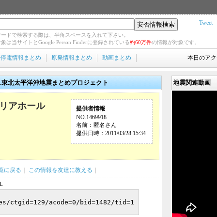
Tweet
ワードで検索する際は、半角スペースを入れて下さい。
象は当サイトとGoogle Person Finderに登録されている
約60万件
の情報が対象です。
停電情報まとめ
原発情報まとめ
動画まとめ
本日のア
d by.東北太平洋沖地震まとめプロジェクト
地震関連動画
メリアホール
提供者情報
NO.1469918
名前：匿名さん
提供日時：2011/03/28 15:34
覧に戻る
｜
この情報を友達に教える
｜
Ｌ