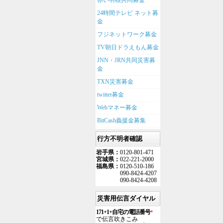
赤い羽根共同募金
24時間テレビ ネット募
金
フジネットワーク募金
TV朝日ドラえもん募金
JNN・JRN共同災害募
金
TXN災害募金
twitter募金
Webマネー募金
BitCash義援金募集
行方不明者確認
岩手県：
0120-801-471
宮城県：
022-221-2000
福島県：
0120-510-186
090-8424-4207
090-8424-4208
災害用伝言ダイヤル
171+1+自宅の電話番号
*
で伝言吹きこみ