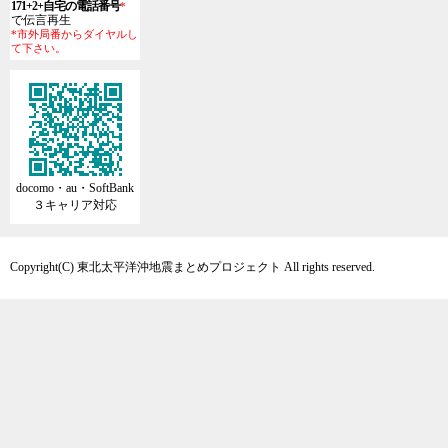
171+2+自宅の電話番号
*
で伝言再生
*市外局番からダイヤルし
て下さい。
docomo・au・SoftBank
３キャリア対応
Copyright(C) 東北太平洋沖地震まとめプロジェクト All rights reserved.