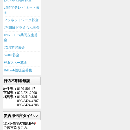
赤い羽根共同募金
24時間テレビ ネット募
金
フジネットワーク募金
TV朝日ドラえもん募金
JNN・JRN共同災害募
金
TXN災害募金
twitter募金
Webマネー募金
BitCash義援金募集
行方不明者確認
岩手県：
0120-801-471
宮城県：
022-221-2000
福島県：
0120-510-186
090-8424-4207
090-8424-4208
災害用伝言ダイヤル
171+1+自宅の電話番号
*
で伝言吹きこみ