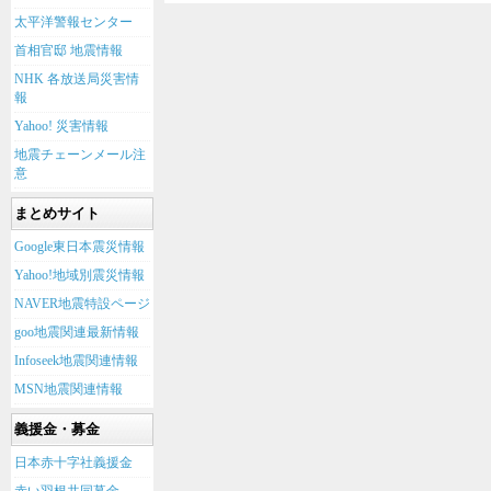
太平洋警報センター
首相官邸 地震情報
NHK 各放送局災害情
報
Yahoo! 災害情報
地震チェーンメール注
意
まとめサイト
Google東日本震災情報
Yahoo!地域別震災情報
NAVER地震特設ページ
goo地震関連最新情報
Infoseek地震関連情報
MSN地震関連情報
義援金・募金
日本赤十字社義援金