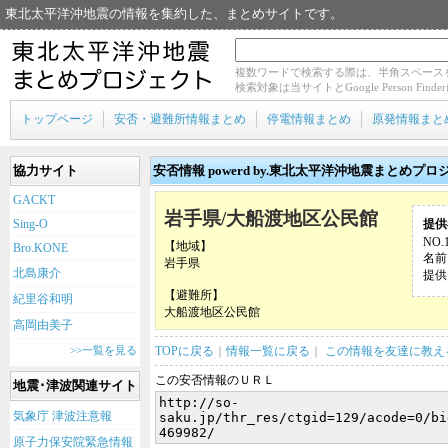
東北太平洋沖地震の情報を集約した、まとめサイトです。
複数ワードで検索する際は、半角スペース
検索対象は当サイトとGoogle Person Fin
トップページ
安否・避難所情報まとめ
停電情報まとめ
原発情報まと
協力サイト
安否情報 powerd by.東北太平洋沖地震まとめプロ
GACKT
岩手県/大船渡地区公民館
Sing-O
提供
NO.
【地域】
Bro.KONE
名前
岩手県
北島康介
提供日
【避難所】
紀里谷和明
大船渡地区公民館
高岡由美子
>>一覧を見る
TOPに戻る
｜
情報一覧に戻る
｜
この情報を友達に教え
この安否情報のＵＲＬ
地震･津波関連サイト
気象庁 津波注意報
原子力保安院緊急情報