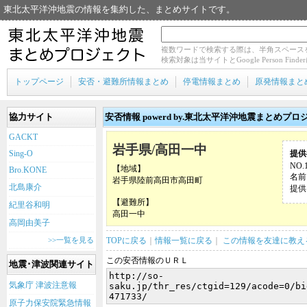
東北太平洋沖地震の情報を集約した、まとめサイトです。
複数ワードで検索する際は、半角スペース
検索対象は当サイトとGoogle Person Fin
トップページ
安否・避難所情報まとめ
停電情報まとめ
原発情報まと
協力サイト
安否情報 powerd by.東北太平洋沖地震まとめプロ
GACKT
岩手県/高田一中
Sing-O
提供
NO.
【地域】
Bro.KONE
名前
岩手県陸前高田市高田町
北島康介
提供日
【避難所】
紀里谷和明
高田一中
高岡由美子
>>一覧を見る
TOPに戻る
｜
情報一覧に戻る
｜
この情報を友達に教え
この安否情報のＵＲＬ
地震･津波関連サイト
気象庁 津波注意報
原子力保安院緊急情報