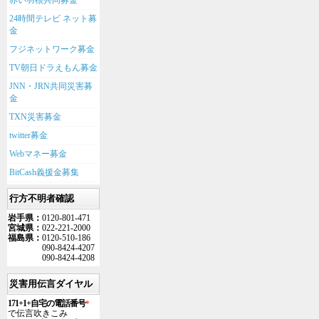
赤い羽根共同募金
24時間テレビ ネット募
金
フジネットワーク募金
TV朝日ドラえもん募金
JNN・JRN共同災害募
金
TXN災害募金
twitter募金
Webマネー募金
BitCash義援金募集
行方不明者確認
岩手県：
0120-801-471
宮城県：
022-221-2000
福島県：
0120-510-186
090-8424-4207
090-8424-4208
災害用伝言ダイヤル
171+1+自宅の電話番号
*
で伝言吹きこみ