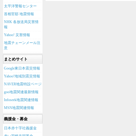
太平洋警報センター
首相官邸 地震情報
NHK 各放送局災害情
報
Yahoo! 災害情報
地震チェーンメール注
意
まとめサイト
Google東日本震災情報
Yahoo!地域別震災情報
NAVER地震特設ページ
goo地震関連最新情報
Infoseek地震関連情報
MSN地震関連情報
義援金・募金
日本赤十字社義援金