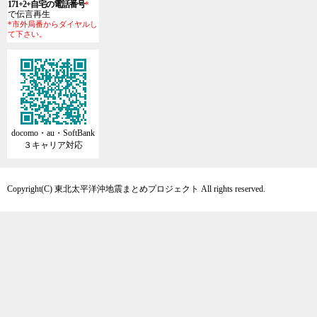
171+2+自宅の電話番号
*
で伝言再生
*市外局番からダイヤルし
て下さい。
docomo・au・SoftBank
３キャリア対応
Copyright(C) 東北太平洋沖地震まとめプロジェクト All rights reserved.