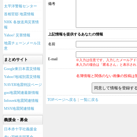
備考
太平洋警報センター
首相官邸 地震情報
NHK 各放送局災害情
報
上記情報を提供するあなたの情報
Yahoo! 災害情報
地震チェーンメール注
名前
意
E-mail
まとめサイト
※入力は任意です。入力したメールアド
未入力の場合は「匿名さん」と表示され
Google東日本震災情報
名簿情報と関係のない画像の投稿は
Yahoo!地域別震災情報
NAVER地震特設ページ
goo地震関連最新情報
TOPページへ戻る
｜
一覧に戻る
Infoseek地震関連情報
MSN地震関連情報
義援金・募金
日本赤十字社義援金