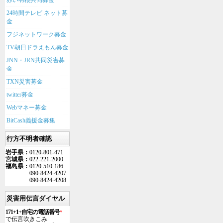
赤い羽根共同募金
24時間テレビ ネット募
金
フジネットワーク募金
TV朝日ドラえもん募金
JNN・JRN共同災害募
金
TXN災害募金
twitter募金
Webマネー募金
BitCash義援金募集
行方不明者確認
岩手県：
0120-801-471
宮城県：
022-221-2000
福島県：
0120-510-186
090-8424-4207
090-8424-4208
災害用伝言ダイヤル
171+1+自宅の電話番号
*
で伝言吹きこみ