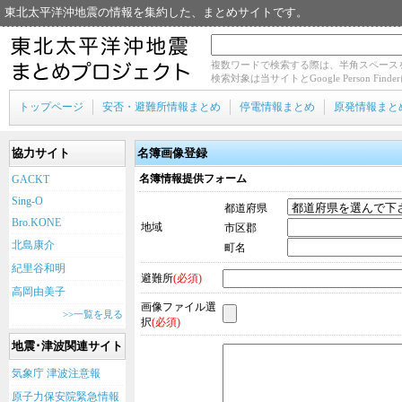
東北太平洋沖地震の情報を集約した、まとめサイトです。
複数ワードで検索する際は、半角スペース
検索対象は当サイトとGoogle Person Fin
トップページ
安否・避難所情報まとめ
停電情報まとめ
原発情報まと
協力サイト
名簿画像登録
名簿情報提供フォーム
GACKT
Sing-O
都道府県
Bro.KONE
地域
市区郡
北島康介
町名
紀里谷和明
避難所
(必須)
高岡由美子
画像ファイル選
>>一覧を見る
択
(必須)
地震･津波関連サイト
気象庁 津波注意報
原子力保安院緊急情報