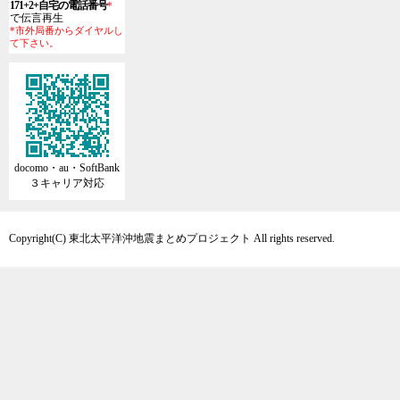
171+2+自宅の電話番号
*
で伝言再生
*市外局番からダイヤルし
て下さい。
docomo・au・SoftBank
３キャリア対応
Copyright(C) 東北太平洋沖地震まとめプロジェクト All rights reserved.