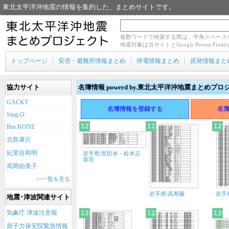
東北太平洋沖地震の情報を集約した、まとめサイトです。
複数ワードで検索する際は、半角スペース
検索対象は当サイトとGoogle Person Fin
トップページ
安否・避難所情報まとめ
停電情報まとめ
原発情報まと
協力サイト
名簿情報 powerd by.東北太平洋沖地震まとめプロ
GACKT
名簿情報を登録する
名
Sing-O
121
122
123
Bro.KONE
北島康介
紀里谷和明
岩手県/世田米・鈴木正
喜宅
高岡由美子
>>一覧を見る
岩手県/高寿園
岩手
地震･津波関連サイト
気象庁 津波注意報
124
125
126
原子力保安院緊急情報