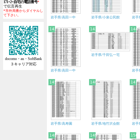
171+2+自宅の電話番号
*
で伝言再生
*市外局番からダイヤルし
て下さい。
岩手県/高田一中
岩手県/小泉公民館
岩手
142
143
144
岩手県/千田弘一宅
docomo・au・SoftBank
３キャリア対応
岩手県/高田一中
岩手
145
146
147
岩手県/高寿園
岩手県/地竹沢会館
岩手
148
149
150