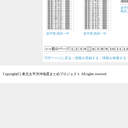
岩手
根武
岩手県/高田一中
岩手県/高田一中
<<前のページ
1
2
3
4
5
6
7
8
9
10
11
1
TOPページに戻る
｜
情報を登録する
｜
情報を検索する
Copyright(C) 東北太平洋沖地震まとめプロジェクト All rights reserved.