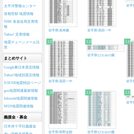
岩手
太平洋警報センター
首相官邸 地震情報
NHK 各放送局災害情
報
岩手県/高寿園
岩手県/高田一中
Yahoo! 災害情報
127
128
129
地震チェーンメール注
意
岩手県/ひかみの園
まとめサイト
Google東日本震災情報
Yahoo!地域別震災情報
岩手県/高田一中
岩手
NAVER地震特設ページ
goo地震関連最新情報
130
131
132
Infoseek地震関連情報
岩手
MSN地震関連情報
義援金・募金
日本赤十字社義援金
岩手県/和野会館
岩手県/ひかみの園