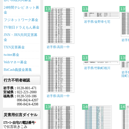
赤い羽根共同募金
24時間テレビ ネット募
133
134
135
金
フジネットワーク募金
岩手県/金野幸七宅
TV朝日ドラえもん募金
JNN・JRN共同災害募
金
岩手
TXN災害募金
岩手県/高田一中
twitter募金
136
137
138
Webマネー募金
岩手県/竹駒町相川
BitCash義援金募集
岩手
陸町
行方不明者確認
岩手県：
0120-801-471
宮城県：
022-221-2000
福島県：
0120-510-186
岩手県/高田一中
090-8424-4207
090-8424-4208
139
140
141
災害用伝言ダイヤル
171+1+自宅の電話番号
*
で伝言吹きこみ